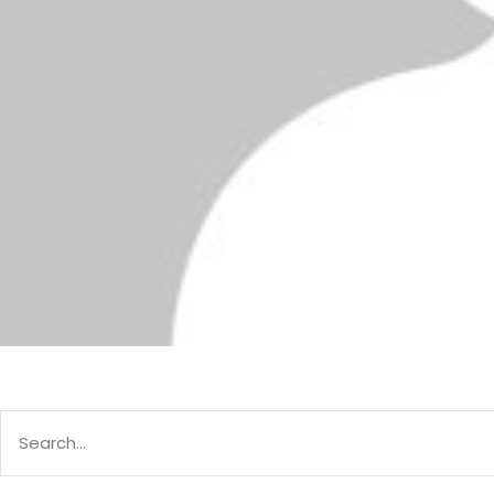
Search
for: