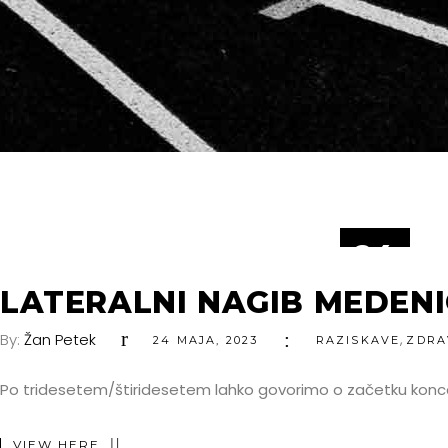
24
MAJ
LATERALNI NAGIB MEDENI
By:
Žan Petek
,
24 MAJA, 2023
RAZISKAVE
ZDRA
Po tridesetem/štiridesetem lahko govorimo o začetku konc
VIEW HERE