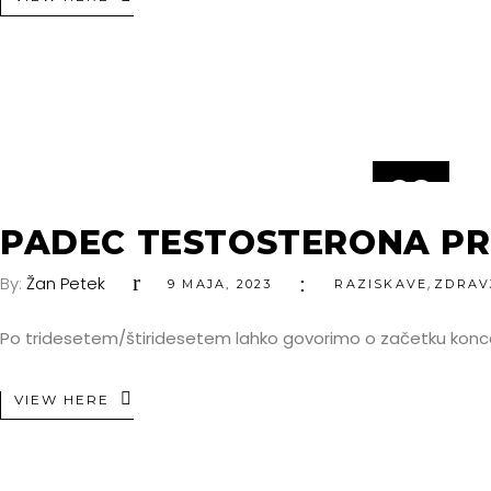
09
MAJ
PADEC TESTOSTERONA PR
By:
Žan Petek
,
9 MAJA, 2023
RAZISKAVE
ZDRAV
Po tridesetem/štiridesetem lahko govorimo o začetku konc
VIEW HERE