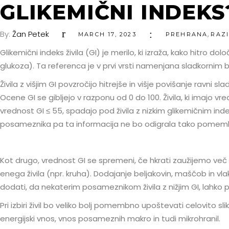
GLIKEMIČNI INDEKS
By:
Žan Petek
,
MARCH 17, 2023
PREHRANA
RAZ
Glikemični indeks živila (GI) je merilo, ki izraža, kako hitro do
glukoza). Ta referenca je v prvi vrsti namenjana sladkornim bo
Živila z višjim GI povzročijo hitrejše in višje povišanje ravni 
Ocene GI se gibljejo v razponu od 0 do 100. Živila, ki imajo vre
vrednost GI ≤ 55, spadajo pod živila z nizkim glikemičnim i
posameznika pa ta informacija ne bo odigrala tako pomem
Kot drugo, vrednost GI se spremeni, če hkrati zaužijemo več vrs
enega živila (npr. kruha). Dodajanje beljakovin, maščob in vl
dodati, da nekaterim posameznikom živila z nižjim GI, lahko 
Pri izbiri živil bo veliko bolj pomembno upoštevati celovito s
energijski vnos, vnos posameznih makro in tudi mikrohranil.