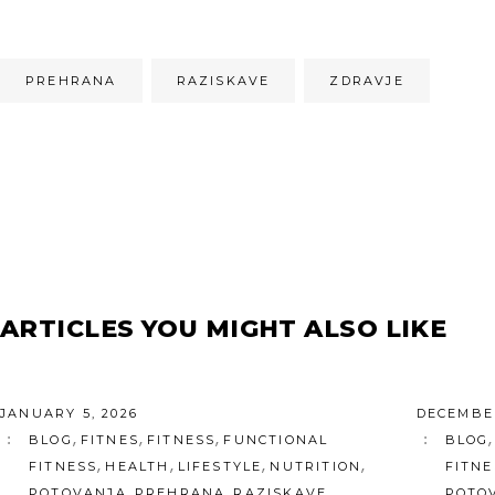
PREHRANA
RAZISKAVE
ZDRAVJE
ARTICLES YOU MIGHT ALSO LIKE
JANUARY 5, 2026
DECEMBER
,
,
,
BLOG
FITNES
FITNESS
FUNCTIONAL
BLOG
,
,
,
,
FITNESS
HEALTH
LIFESTYLE
NUTRITION
FITNE
,
,
,
POTOVANJA
PREHRANA
RAZISKAVE
POTO