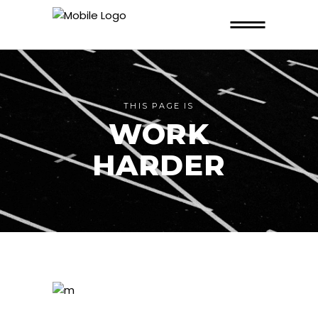
THIS PAGE IS
WORK
HARDER